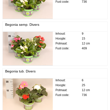
Fust code:
736
Begonia semp. Divers
Inhoud:
9
Hoogte:
15
Potmaat:
12 cm
Fust code:
409
Begonia tub. Divers
Inhoud:
6
Hoogte:
25
Potmaat:
12 cm
Fust code:
736