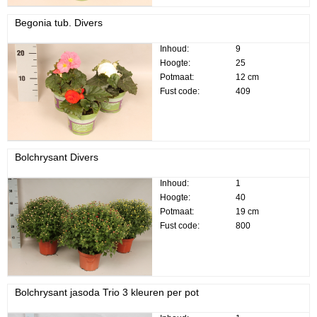
Begonia tub. Divers
Inhoud:
9
Hoogte:
25
Potmaat:
12 cm
Fust code:
409
Bolchrysant Divers
Inhoud:
1
Hoogte:
40
Potmaat:
19 cm
Fust code:
800
Bolchrysant jasoda Trio 3 kleuren per pot