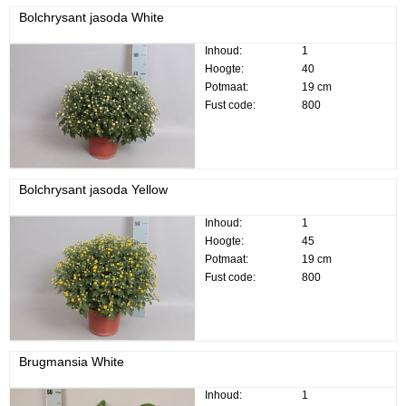
Bolchrysant jasoda White
Inhoud:
1
Hoogte:
40
Potmaat:
19 cm
Fust code:
800
Bolchrysant jasoda Yellow
Inhoud:
1
Hoogte:
45
Potmaat:
19 cm
Fust code:
800
Brugmansia White
Inhoud:
1