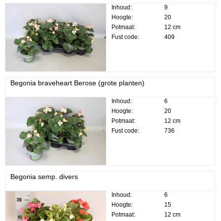
Inhoud:
9
Hoogte:
20
Potmaat:
12 cm
Fust code:
409
Begonia braveheart Berose (grote planten)
Inhoud:
6
Hoogte:
20
Potmaat:
12 cm
Fust code:
736
Begonia semp. divers
Inhoud:
6
Hoogte:
15
Potmaat:
12 cm