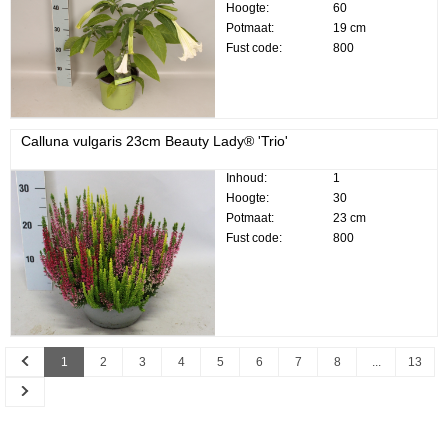
Hoogte:
60
Potmaat:
19 cm
Fust code:
800
Calluna vulgaris 23cm Beauty Lady® 'Trio'
Inhoud:
1
Hoogte:
30
Potmaat:
23 cm
Fust code:
800
Previous
1
2
3
4
5
6
7
8
...
13
Next