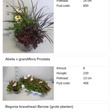
Potmaat:
26 cm
Fust code:
800
Abelia x grandiflora Prostata
Inhoud:
8
Hoogte:
230
Potmaat:
13 cm
Fust code:
408
Begonia braveheart Berose (grote planten)