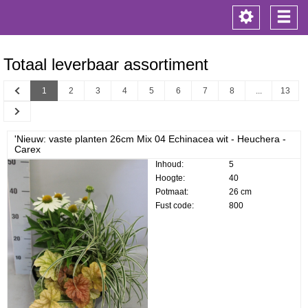
Toggle
Togg
navigation
navi
Totaal leverbaar assortiment
Previous
1
2
3
4
5
6
7
8
...
13
Next
'Nieuw: vaste planten 26cm Mix 04 Echinacea wit - Heuchera -
Carex
Inhoud:
5
Hoogte:
40
Potmaat:
26 cm
Fust code:
800