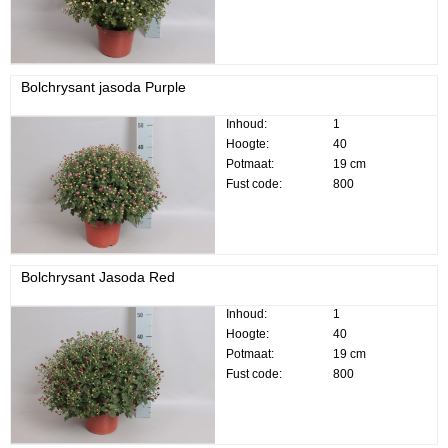
Bolchrysant jasoda Purple
Inhoud:
1
Hoogte:
40
Potmaat:
19 cm
Fust code:
800
Bolchrysant Jasoda Red
Inhoud:
1
Hoogte:
40
Potmaat:
19 cm
Fust code:
800