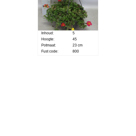
Inhoud:
5
Hoogte:
45
Potmaat:
23 cm
Fust code:
800