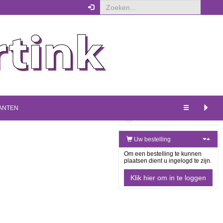
WEERGAVE
XS
S
M
L
XL
Uitgebreide weergave
ANTEN
Minimale weergave
Uw bestelling
Om een bestelling te kunnen
plaatsen dient u ingelogd te zijn.
Klik hier om in te loggen