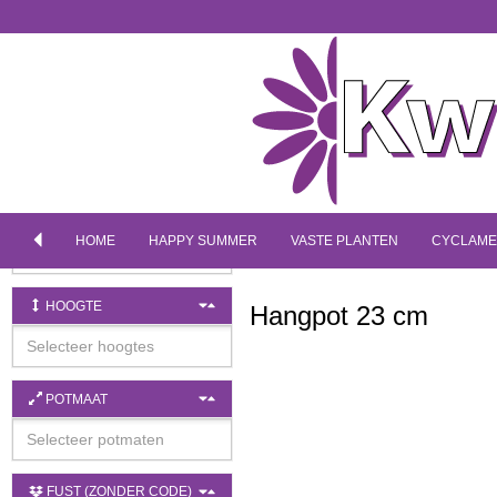
PRODUCTGROEP
KLEUR
HOME
HAPPY SUMMER
VASTE PLANTEN
CYCLAM
HOOGTE
Hangpot 23 cm
POTMAAT
FUST (ZONDER CODE)