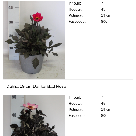
Inhoud:
7
Hoogte:
45
Potmaat:
19 cm
Fust code:
800
Dahlia 19 cm Donkerblad Rose
Inhoud:
7
Hoogte:
45
Potmaat:
19 cm
Fust code:
800