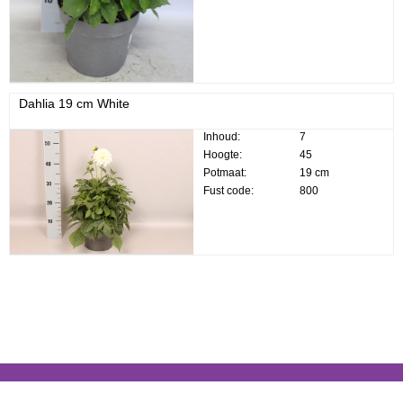
Dahlia 19 cm White
Inhoud:
7
Hoogte:
45
Potmaat:
19 cm
Fust code:
800