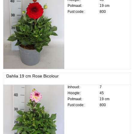
Potmaat:
19 cm
Fust code:
800
Dahlia 19 cm Rose Bicolour
Inhoud:
7
Hoogte:
45
Potmaat:
19 cm
Fust code:
800