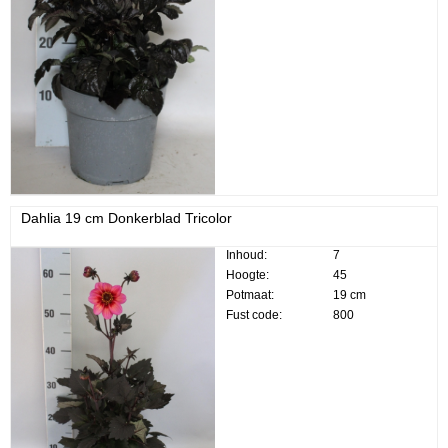
Dahlia 19 cm Donkerblad Tricolor
Inhoud:
7
Hoogte:
45
Potmaat:
19 cm
Fust code:
800