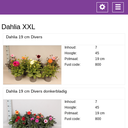
Toggle
Togg
navigation
navi
Dahlia XXL
Dahlia 19 cm Divers
Inhoud:
7
Hoogte:
45
Potmaat:
19 cm
Fust code:
800
Dahlia 19 cm Divers donkerbladig
Inhoud:
7
Hoogte:
45
Potmaat:
19 cm
Fust code:
800